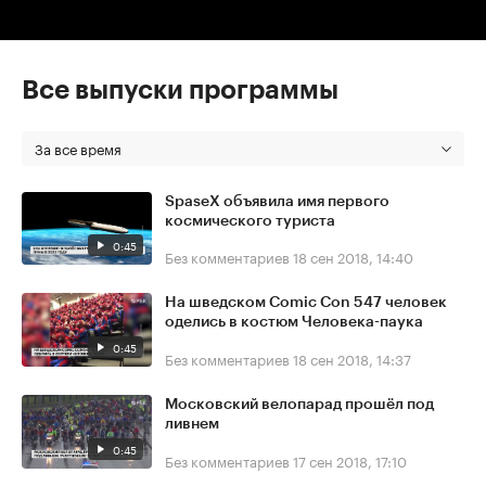
Все выпуски программы
За все время
SpaseX объявила имя первого
космического туриста
0:45
Без комментариев
18 сен 2018, 14:40
На шведском Comic Con 547 человек
оделись в костюм Человека-паука
0:45
Без комментариев
18 сен 2018, 14:37
Московский велопарад прошёл под
ливнем
0:45
Без комментариев
17 сен 2018, 17:10