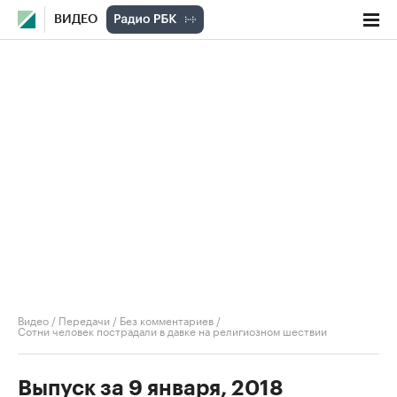
ВИДЕО
Видео
/
Передачи
/
Без комментариев
/
Сотни человек пострадали в давке на религиозном шествии
Выпуск за 9 января, 2018