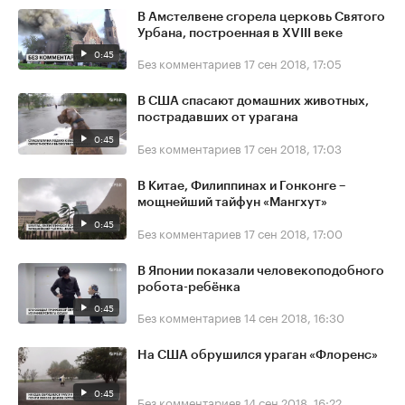
В Амстелвене сгорела церковь Святого
Урбана, построенная в XVIII веке
0:45
Без комментариев
17 сен 2018, 17:05
В США спасают домашних животных,
пострадавших от урагана
0:45
Без комментариев
17 сен 2018, 17:03
В Китае, Филиппинах и Гонконге –
мощнейший тайфун «Мангхут»
0:45
Без комментариев
17 сен 2018, 17:00
В Японии показали человекоподобного
робота-ребёнка
0:45
Без комментариев
14 сен 2018, 16:30
На США обрушился ураган «Флоренс»
0:45
Без комментариев
14 сен 2018, 16:22