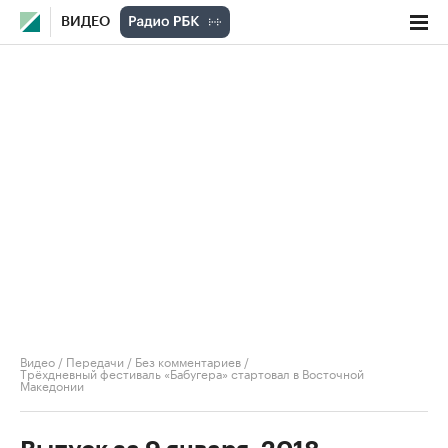
ВИДЕО
Видео
/
Передачи
/
Без комментариев
/
Трёхдневный фестиваль «Бабугера» стартовал в Восточной
Македонии