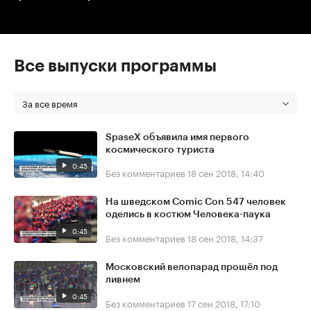
Все выпуски программы
За все время
SpaseX объявила имя первого
космического туриста
0:45
Без комментариев
18 сен 2018, 14:40
На шведском Comic Con 547 человек
оделись в костюм Человека-паука
0:45
Без комментариев
18 сен 2018, 14:37
Московский велопарад прошёл под
ливнем
0:45
Без комментариев
17 сен 2018, 17:10