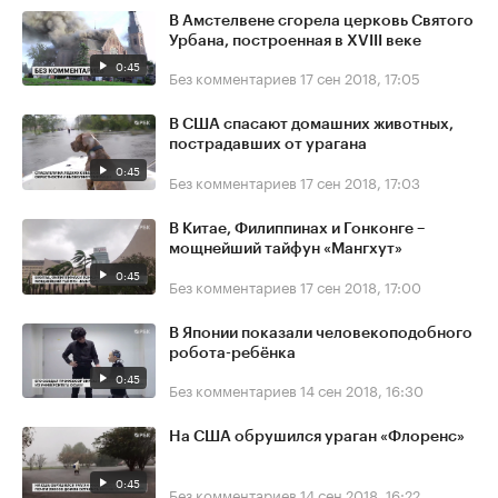
В Амстелвене сгорела церковь Святого
Урбана, построенная в XVIII веке
0:45
Без комментариев
17 сен 2018, 17:05
В США спасают домашних животных,
пострадавших от урагана
0:45
Без комментариев
17 сен 2018, 17:03
В Китае, Филиппинах и Гонконге –
мощнейший тайфун «Мангхут»
0:45
Без комментариев
17 сен 2018, 17:00
В Японии показали человекоподобного
робота-ребёнка
0:45
Без комментариев
14 сен 2018, 16:30
На США обрушился ураган «Флоренс»
0:45
Без комментариев
14 сен 2018, 16:22