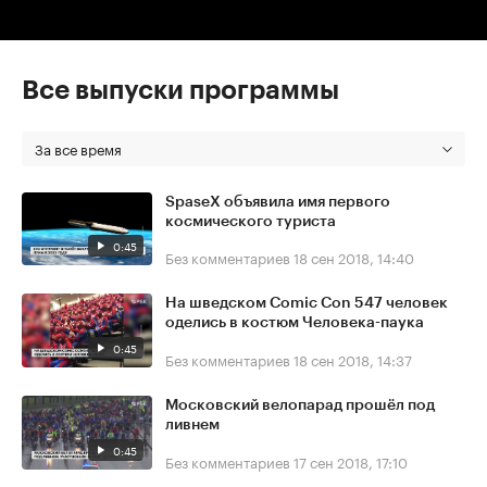
Все выпуски программы
За все время
SpaseX объявила имя первого
космического туриста
0:45
Без комментариев
18 сен 2018, 14:40
На шведском Comic Con 547 человек
оделись в костюм Человека-паука
0:45
Без комментариев
18 сен 2018, 14:37
Московский велопарад прошёл под
ливнем
0:45
Без комментариев
17 сен 2018, 17:10