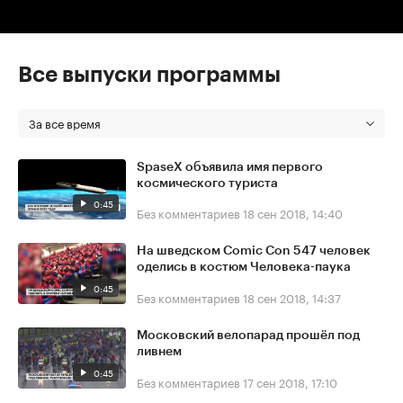
Все выпуски программы
За все время
SpaseX объявила имя первого
космического туриста
0:45
Без комментариев
18 сен 2018, 14:40
На шведском Comic Con 547 человек
оделись в костюм Человека-паука
0:45
Без комментариев
18 сен 2018, 14:37
Московский велопарад прошёл под
ливнем
0:45
Без комментариев
17 сен 2018, 17:10