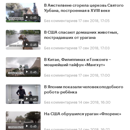
В Амстелвене сгорела церковь Святого
Урбана, построенная в XVIII веке
0:45
Без комментариев
17 сен 2018, 17:05
В США спасают домашних животных,
пострадавших от урагана
0:45
Без комментариев
17 сен 2018, 17:03
В Китае, Филиппинах и Гонконге –
мощнейший тайфун «Мангхут»
0:45
Без комментариев
17 сен 2018, 17:00
В Японии показали человекоподобного
робота-ребёнка
0:45
Без комментариев
14 сен 2018, 16:30
На США обрушился ураган «Флоренс»
0:45
Без комментариев
14 сен 2018, 16:22