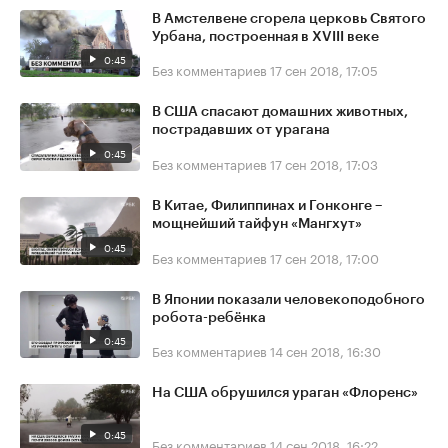
В Амстелвене сгорела церковь Святого
Урбана, построенная в XVIII веке
0:45
Без комментариев
17 сен 2018, 17:05
В США спасают домашних животных,
пострадавших от урагана
0:45
Без комментариев
17 сен 2018, 17:03
В Китае, Филиппинах и Гонконге –
мощнейший тайфун «Мангхут»
0:45
Без комментариев
17 сен 2018, 17:00
В Японии показали человекоподобного
робота-ребёнка
0:45
Без комментариев
14 сен 2018, 16:30
На США обрушился ураган «Флоренс»
0:45
Без комментариев
14 сен 2018, 16:22