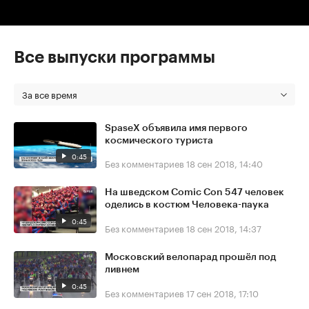
Все выпуски программы
За все время
SpaseX объявила имя первого
космического туриста
0:45
Без комментариев
18 сен 2018, 14:40
На шведском Comic Con 547 человек
оделись в костюм Человека-паука
0:45
Без комментариев
18 сен 2018, 14:37
Московский велопарад прошёл под
ливнем
0:45
Без комментариев
17 сен 2018, 17:10