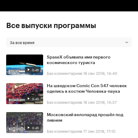
Все выпуски программы
За все время
SpaseX объявила имя первого
космического туриста
0:45
Без комментариев
18 сен 2018, 14:40
На шведском Comic Con 547 человек
оделись в костюм Человека-паука
0:45
Без комментариев
18 сен 2018, 14:37
Московский велопарад прошёл под
ливнем
0:45
Без комментариев
17 сен 2018, 17:10