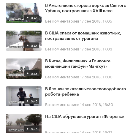
В Амстелвене сгорела церковь Святого
Урбана, построенная в XVIII веке
0:45
Без комментариев
17 сен 2018, 17:05
В США спасают домашних животных,
пострадавших от урагана
0:45
Без комментариев
17 сен 2018, 17:03
В Китае, Филиппинах и Гонконге –
мощнейший тайфун «Мангхут»
0:45
Без комментариев
17 сен 2018, 17:00
В Японии показали человекоподобного
робота-ребёнка
0:45
Без комментариев
14 сен 2018, 16:30
На США обрушился ураган «Флоренс»
0:45
Без комментариев
14 сен 2018, 16:22