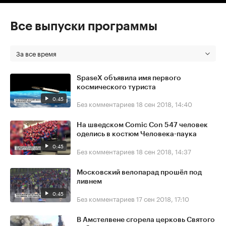
Все выпуски программы
За все время
SpaseX объявила имя первого
космического туриста
0:45
Без комментариев
18 сен 2018, 14:40
На шведском Comic Con 547 человек
оделись в костюм Человека-паука
0:45
Без комментариев
18 сен 2018, 14:37
Московский велопарад прошёл под
ливнем
0:45
Без комментариев
17 сен 2018, 17:10
В Амстелвене сгорела церковь Святого