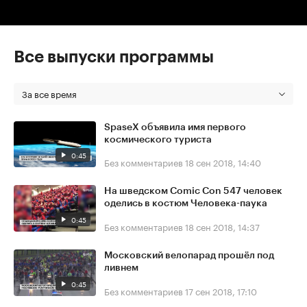
Все выпуски программы
За все время
SpaseX объявила имя первого
космического туриста
0:45
Без комментариев
18 сен 2018, 14:40
На шведском Comic Con 547 человек
оделись в костюм Человека-паука
0:45
Без комментариев
18 сен 2018, 14:37
Московский велопарад прошёл под
ливнем
0:45
Без комментариев
17 сен 2018, 17:10