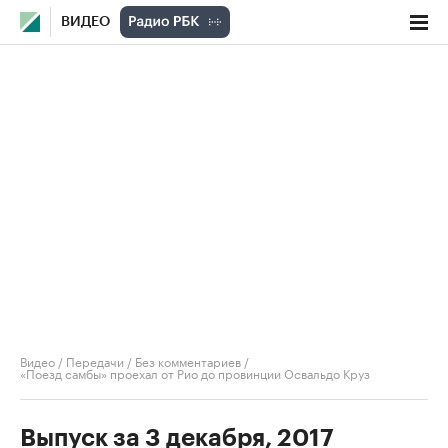
ВИДЕО
Видео
/
Передачи
/
Без комментариев
/
«Поезд самбы» проехал от Рио до провинции Освальдо Круз
Выпуск за 3 декабря, 2017