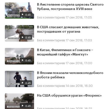
В Амстелвене сгорела церковь Святого
Урбана, построенная в XVIII веке
0:45
Без комментариев
17 сен 2018, 17:05
В США спасают домашних животных,
пострадавших от урагана
0:45
Без комментариев
17 сен 2018, 17:03
В Китае, Филиппинах и Гонконге –
мощнейший тайфун «Мангхут»
0:45
Без комментариев
17 сен 2018, 17:00
В Японии показали человекоподобного
робота-ребёнка
0:45
Без комментариев
14 сен 2018, 16:30
На США обрушился ураган «Флоренс»
0:45
Без комментариев
14 сен 2018, 16:22