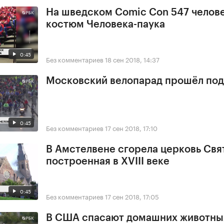
На шведском Comic Con 547 челове
костюм Человека-паука
0:45
Без комментариев
18 сен 2018, 14:37
Московский велопарад прошёл под
0:45
Без комментариев
17 сен 2018, 17:10
В Амстелвене сгорела церковь Свя
построенная в XVIII веке
0:45
Без комментариев
17 сен 2018, 17:05
В США спасают домашних животны