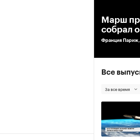
00
Марш пр
собрал о
Франция Париж,
Все выпу
За все время