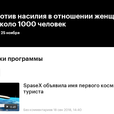
:00
/
00:00
отив насилия в отношении жен
коло 1000 человек
 25 ноября
ски программы
SpaseX объявила имя первого косм
туриста
0:45
Без комментариев
18 сен 2018, 14:40