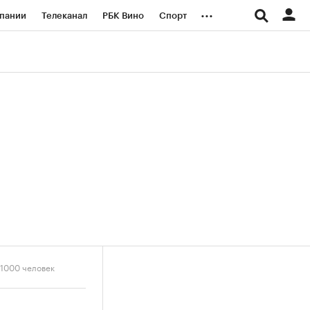
...
пании
Телеканал
РБК Вино
Спорт
ые проекты
Город
Стиль
Крипто
Спецпроекты СПб
логии и медиа
Финансы
 1000 человек