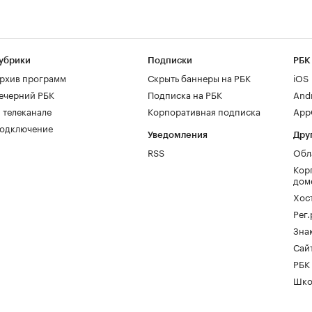
убрики
Подписки
РБК
рхив программ
Скрыть баннеры на РБК
iOS
ечерний РБК
Подписка на РБК
And
 телеканале
Корпоративная подписка
AppG
одключение
Уведомления
Дру
RSS
Обл
Кор
дом
Хос
Рег
Зна
Сайт
РБК
Шко