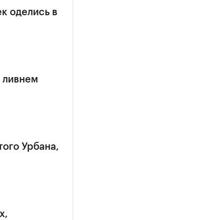
к оделись в
 ливнем
того Урбана,
х,