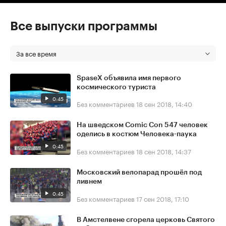
Все выпуски программы
За все время
SpaseX объявила имя первого
космического туриста
0:45
Без комментариев
18 сен 2018, 14:40
На шведском Comic Con 547 человек
оделись в костюм Человека-паука
0:45
Без комментариев
18 сен 2018, 14:37
Московский велопарад прошёл под
ливнем
0:45
Без комментариев
17 сен 2018, 17:10
В Амстелвене сгорела церковь Святого