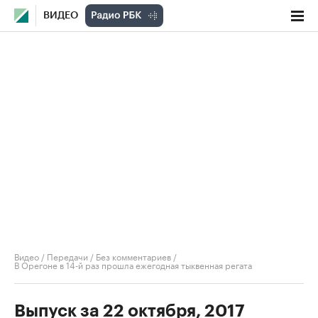
ВИДЕО
Видео
/
Передачи
/
Без комментариев
/
В Орегоне в 14-й раз прошла ежегодная тыквенная регата
Выпуск за 22 октября, 2017