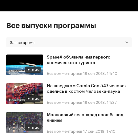
Все выпуски программы
За все время
SpaseX объявила имя первого
космического туриста
0:45
Без комментариев
18 сен 2018, 14:40
На шведском Comic Con 547 человек
оделись в костюм Человека-паука
0:45
Без комментариев
18 сен 2018, 14:37
Московский велопарад прошёл под
ливнем
0:45
Без комментариев
17 сен 2018, 17:10