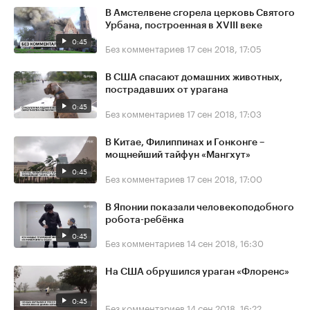
В Амстелвене сгорела церковь Святого
Урбана, построенная в XVIII веке
0:45
Без комментариев
17 сен 2018, 17:05
В США спасают домашних животных,
пострадавших от урагана
0:45
Без комментариев
17 сен 2018, 17:03
В Китае, Филиппинах и Гонконге –
мощнейший тайфун «Мангхут»
0:45
Без комментариев
17 сен 2018, 17:00
В Японии показали человекоподобного
робота-ребёнка
0:45
Без комментариев
14 сен 2018, 16:30
На США обрушился ураган «Флоренс»
0:45
Без комментариев
14 сен 2018, 16:22