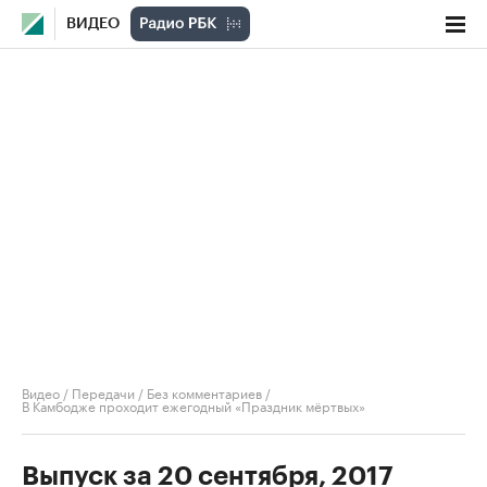
ВИДЕО
Видео
/
Передачи
/
Без комментариев
/
В Камбодже проходит ежегодный «Праздник мёртвых»
Выпуск за 20 сентября, 2017