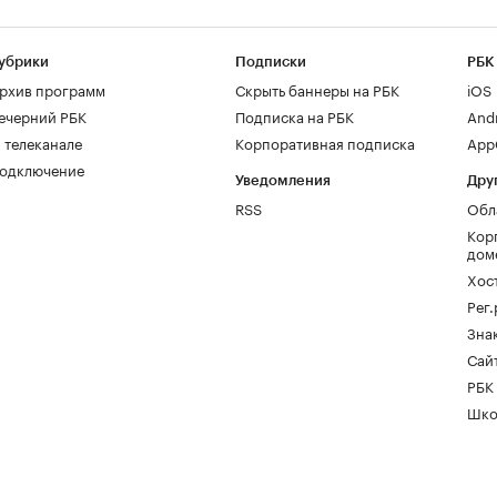
убрики
Подписки
РБК
рхив программ
Скрыть баннеры на РБК
iOS
ечерний РБК
Подписка на РБК
And
 телеканале
Корпоративная подписка
AppG
одключение
Уведомления
Дру
RSS
Обл
Кор
дом
Хос
Рег
Зна
Сайт
РБК
Шко