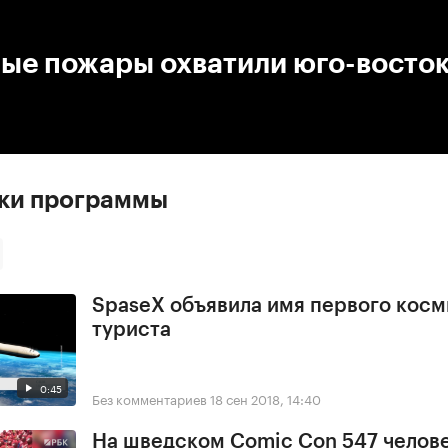
:00
/
00:00
ые пожары охватили юго-восток
ски программы
SpaseX объявила имя первого косм
туриста
0:45
Без комментариев
18 сен 2018, 14:40
На шведском Comic Con 547 челове