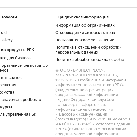
 Новости
Юридическая информация
Информация об ограничениях
roid
О соблюдении авторских прав
allery
Пользовательское соглашение
Политика в отношении обработки
гие продукты РБК
персональных данных
ако для бизнеса
Политика обработки файлов cookie
поративный регистратор
енов
© ООО «БИЗНЕСПРЕСС»,
АО «РОСБИЗНЕСКОНСАЛТИНГ»,
тинг сайтов
1995–2026
. Сообщения и материалы
.решения
информационного агентства «РБК»
(свидетельство о регистрации
комства
средства массовой информации
 знакомств podbor.ru
выдано Федеральной службой
по надзору в сфере связи,
 Курсы
информационных технологий
ла управления РБК
и массовых коммуникаций
(Роскомнадзор) 09.12.2015 за номером
ИА №ФС77-63848) и сетевого издания
«РБК» (свидетельство о регистрации
средства массовой информации