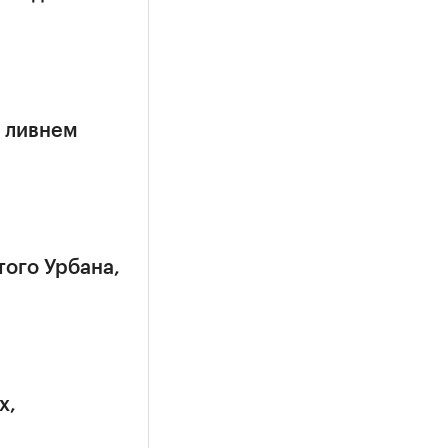
 ливнем
того Урбана,
х,