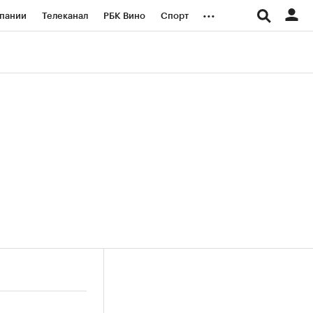
...
пании
Телеканал
РБК Вино
Спорт
ые проекты
Город
Стиль
Крипто
Спецпроекты СПб
логии и медиа
Финансы