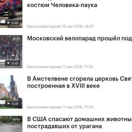
костюм Человека-паука
0:45
Без комментариев
18 сен 2018, 14:37
Московский велопарад прошёл под
0:45
Без комментариев
17 сен 2018, 17:10
В Амстелвене сгорела церковь Свя
построенная в XVIII веке
0:45
Без комментариев
17 сен 2018, 17:05
В США спасают домашних животны
пострадавших от урагана