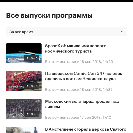
Все выпуски программы
За все время
SpaseX объявила имя первого
космического туриста
0:45
Без комментариев
18 сен 2018, 14:40
На шведском Comic Con 547 человек
оделись в костюм Человека-паука
0:45
Без комментариев
18 сен 2018, 14:37
Московский велопарад прошёл под
ливнем
0:45
Без комментариев
17 сен 2018, 17:10
В Амстелвене сгорела церковь Святого