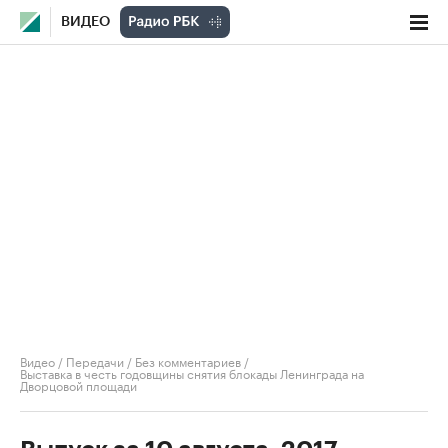
ВИДЕО
Видео
/
Передачи
/
Без комментариев
/
Выставка в честь годовщины снятия блокады Ленинграда на
Дворцовой площади