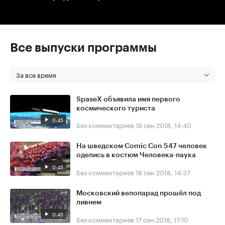
Все выпуски программы
За все время
SpaseX объявила имя первого
космического туриста
0:45
Без комментариев
18 сен 2018, 14:40
На шведском Comic Con 547 человек
оделись в костюм Человека-паука
0:45
Без комментариев
18 сен 2018, 14:37
Московский велопарад прошёл под
ливнем
0:45
Без комментариев
17 сен 2018, 17:10