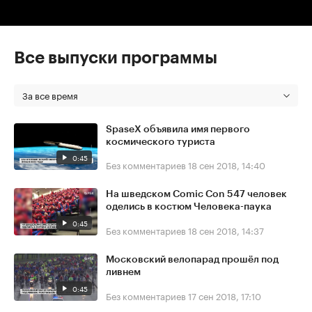
Все выпуски программы
За все время
SpaseX объявила имя первого
космического туриста
0:45
Без комментариев
18 сен 2018, 14:40
На шведском Comic Con 547 человек
оделись в костюм Человека-паука
0:45
Без комментариев
18 сен 2018, 14:37
Московский велопарад прошёл под
ливнем
0:45
Без комментариев
17 сен 2018, 17:10