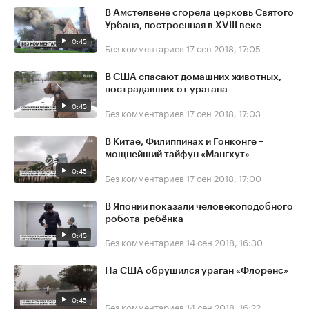
В Амстелвене сгорела церковь Святого
Урбана, построенная в XVIII веке
0:45
Без комментариев
17 сен 2018, 17:05
В США спасают домашних животных,
пострадавших от урагана
0:45
Без комментариев
17 сен 2018, 17:03
В Китае, Филиппинах и Гонконге –
мощнейший тайфун «Мангхут»
0:45
Без комментариев
17 сен 2018, 17:00
В Японии показали человекоподобного
робота-ребёнка
0:45
Без комментариев
14 сен 2018, 16:30
На США обрушился ураган «Флоренс»
0:45
Без комментариев
14 сен 2018, 16:22