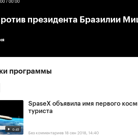
:00
/
00:00
против президента Бразилии М
ня
ски программы
SpaseX объявила имя первого косм
туриста
0:45
Без комментариев
18 сен 2018, 14:40