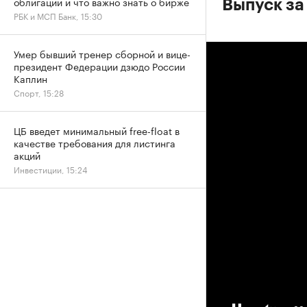
облигации и что важно знать о бирже
Выпуск за
РБК и МСП Банк, 15:30
Умер бывший тренер сборной и вице-
президент Федерации дзюдо России
Каплин
Спорт, 15:28
ЦБ введет минимальный free-float в
качестве требования для листинга
акций
Инвестиции, 15:24