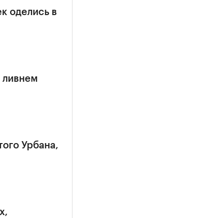
к оделись в
 ливнем
того Урбана,
х,