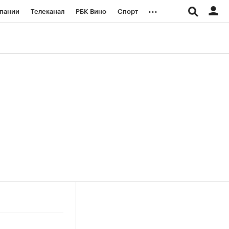
...
пании
Телеканал
РБК Вино
Спорт
ые проекты
Город
Стиль
Крипто
Спецпроекты СПб
логии и медиа
Финансы