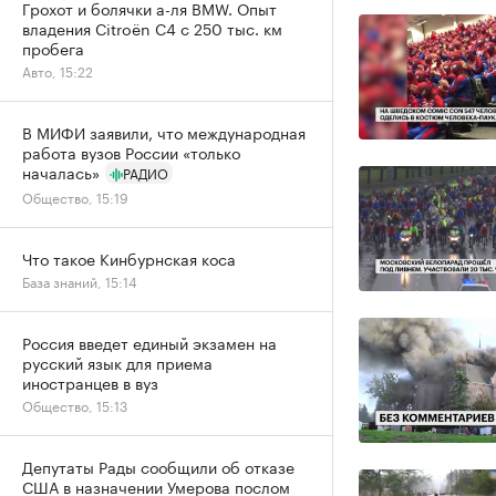
Грохот и болячки а-ля BMW. Опыт
владения Citroёn C4 с 250 тыс. км
пробега
Авто, 15:22
В МИФИ заявили, что международная
работа вузов России «только
началась»
РАДИО
Общество, 15:19
Что такое Кинбурнская коса
База знаний, 15:14
Россия введет единый экзамен на
русский язык для приема
иностранцев в вуз
Общество, 15:13
Депутаты Рады сообщили об отказе
США в назначении Умерова послом