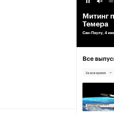
00
Митинг 
Темера
Сан-Паулу, 4 ию
Все выпу
За все время