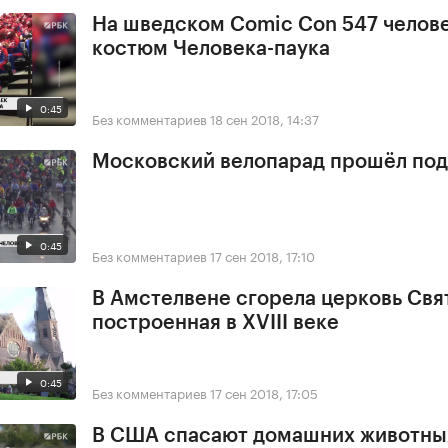
На шведском Comic Con 547 челове
костюм Человека-паука
0:45
Без комментариев
18 сен 2018, 14:37
Московский велопарад прошёл под
0:45
Без комментариев
17 сен 2018, 17:10
В Амстелвене сгорела церковь Свя
построенная в XVIII веке
0:45
Без комментариев
17 сен 2018, 17:05
В США спасают домашних животны