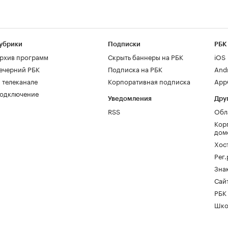
убрики
Подписки
РБК
рхив программ
Скрыть баннеры на РБК
iOS
ечерний РБК
Подписка на РБК
And
 телеканале
Корпоративная подписка
AppG
одключение
Уведомления
Дру
RSS
Обл
Кор
дом
Хос
Рег
Зна
Сайт
РБК
Шко