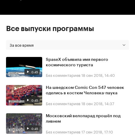
Все выпуски программы
За все время
SpaseX объявила имя первого
космического туриста
0:45
Без комментариев
18 сен 2018, 14:40
На шведском Comic Con 547 человек
оделись в костюм Человека-паука
0:45
Без комментариев
18 сен 2018, 14:37
Московский велопарад прошёл под
ливнем
0:45
Без комментариев
17 сен 2018, 17:10