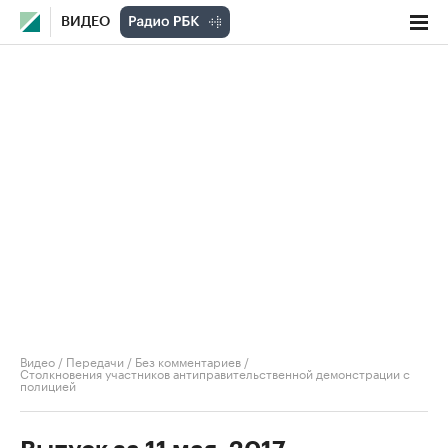
ВИДЕО
Видео
/
Передачи
/
Без комментариев
/
Столкновения участников антиправительственной демонстрации с
полицией