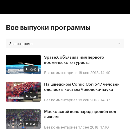
Все выпуски программы
За все время
SpaseX объявила имя первого
космического туриста
0:45
Без комментариев
18 сен 2018, 14:40
На шведском Comic Con 547 человек
оделись в костюм Человека-паука
0:45
Без комментариев
18 сен 2018, 14:37
Московский велопарад прошёл под
ливнем
0:45
Без комментариев
17 сен 2018, 17:10