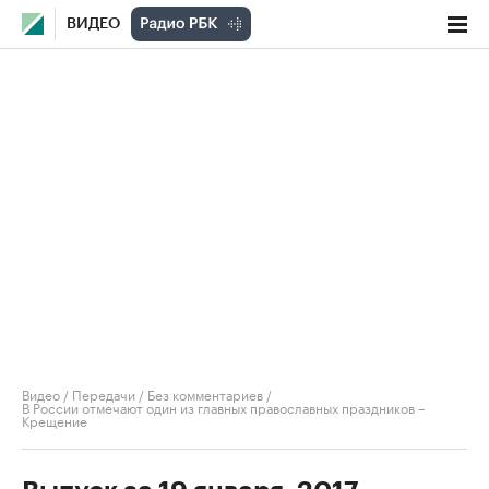
ВИДЕО
Видео
/
Передачи
/
Без комментариев
/
В России отмечают один из главных православных праздников –
Крещение