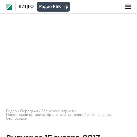
ВИДЕО
Видео
/
Передачи
/
Без комментариев
/
После казни организаторов атаки на полицейских начались
беспорядки