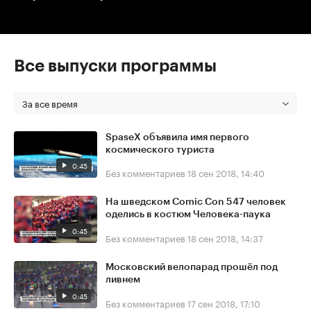
Все выпуски программы
За все время
SpaseX объявила имя первого
космического туриста
0:45
Без комментариев
18 сен 2018, 14:40
На шведском Comic Con 547 человек
оделись в костюм Человека-паука
0:45
Без комментариев
18 сен 2018, 14:37
Московский велопарад прошёл под
ливнем
0:45
Без комментариев
17 сен 2018, 17:10