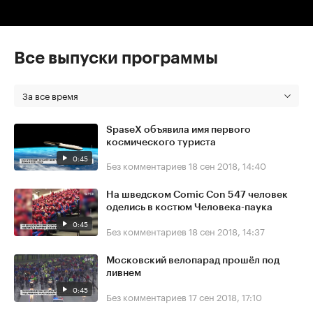
Все выпуски программы
За все время
SpaseX объявила имя первого
космического туриста
0:45
Без комментариев
18 сен 2018, 14:40
На шведском Comic Con 547 человек
оделись в костюм Человека-паука
0:45
Без комментариев
18 сен 2018, 14:37
Московский велопарад прошёл под
ливнем
0:45
Без комментариев
17 сен 2018, 17:10