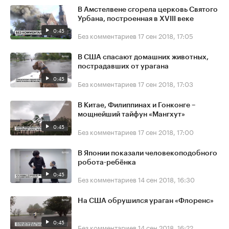
В Амстелвене сгорела церковь Святого
Урбана, построенная в XVIII веке
0:45
Без комментариев
17 сен 2018, 17:05
В США спасают домашних животных,
пострадавших от урагана
0:45
Без комментариев
17 сен 2018, 17:03
В Китае, Филиппинах и Гонконге –
мощнейший тайфун «Мангхут»
0:45
Без комментариев
17 сен 2018, 17:00
В Японии показали человекоподобного
робота-ребёнка
0:45
Без комментариев
14 сен 2018, 16:30
На США обрушился ураган «Флоренс»
0:45
Без комментариев
14 сен 2018, 16:22