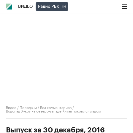
ВИДЕО
Видео
/
Передачи
/
Без комментариев
/
Водопад Хукоу на северо-западе Китая покрылся льдом
Выпуск за 30 декабря, 2016