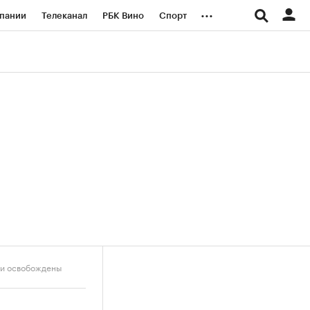
...
пании
Телеканал
РБК Вино
Спорт
ые проекты
Город
Стиль
Крипто
Спецпроекты СПб
логии и медиа
Финансы
ки освобождены