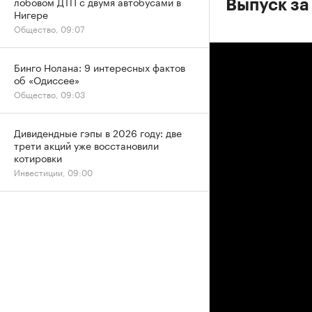
лобовом ДТП с двумя автобусами в
Выпуск за
Нигере
Общество, 09:07
Бинго Нолана: 9 интересных фактов
об «Одиссее»
Общество, 09:03
Дивидендные гэпы в 2026 году: две
трети акций уже восстановили
котировки
Инвестиции, 09:00