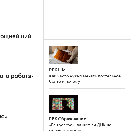
 мощнейший
РБК Life
Как часто нужно менять постельное
ого робота-
белье и почему
нс»
РБК Образование
«Ген успеха»: влияет ли ДНК на
карьеру и доход