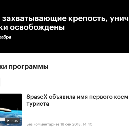
:00
/
00:00
, захватывающие крепость, уни
ки освобождены
кабря
ски программы
SpaseX объявила имя первого косм
туриста
0:45
Без комментариев
18 сен 2018, 14:40