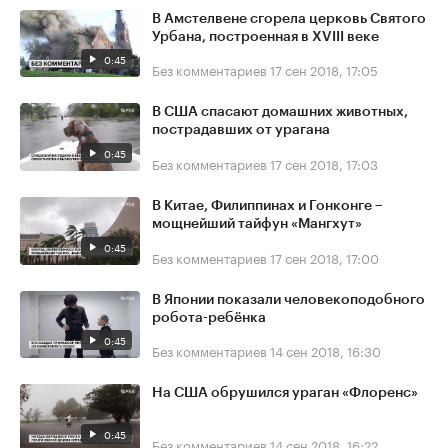
В Амстелвене сгорела церковь Святого
Урбана, построенная в XVIII веке
0:45
Без комментариев
17 сен 2018, 17:05
В США спасают домашних животных,
пострадавших от урагана
0:45
Без комментариев
17 сен 2018, 17:03
В Китае, Филиппинах и Гонконге –
мощнейший тайфун «Мангхут»
0:45
Без комментариев
17 сен 2018, 17:00
В Японии показали человекоподобного
робота-ребёнка
0:45
Без комментариев
14 сен 2018, 16:30
На США обрушился ураган «Флоренс»
0:45
Без комментариев
14 сен 2018, 16:22