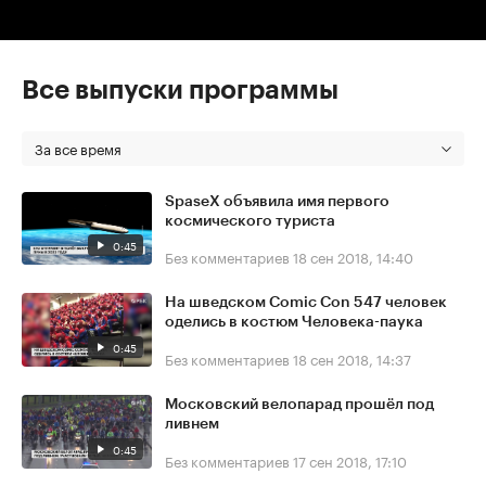
Все выпуски программы
За все время
SpaseX объявила имя первого
космического туриста
0:45
Без комментариев
18 сен 2018, 14:40
На шведском Comic Con 547 человек
оделись в костюм Человека-паука
0:45
Без комментариев
18 сен 2018, 14:37
Московский велопарад прошёл под
ливнем
0:45
Без комментариев
17 сен 2018, 17:10