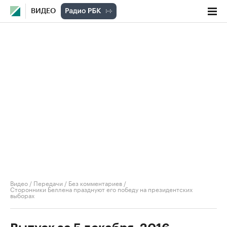
ВИДЕО
Видео
/
Передачи
/
Без комментариев
/
Сторонники Беллена празднуют его победу на президентских
выборах