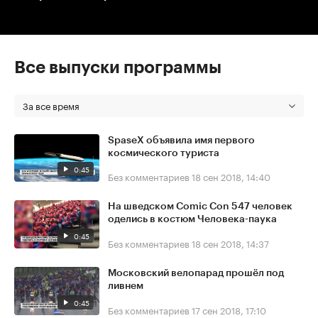
Все выпуски программы
За все время
SpaseX объявила имя первого
космического туриста
0:45
Без комментариев
18 сен 2018, 14:40
На шведском Comic Con 547 человек
оделись в костюм Человека-паука
0:45
Без комментариев
18 сен 2018, 14:37
Московский велопарад прошёл под
ливнем
0:45
Без комментариев
17 сен 2018, 17:10