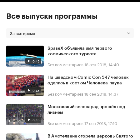
Все выпуски программы
За все время
SpaseX объявила имя первого
космического туриста
0:45
Без комментариев
18 сен 2018, 14:40
На шведском Comic Con 547 человек
оделись в костюм Человека-паука
0:45
Без комментариев
18 сен 2018, 14:37
Московский велопарад прошёл под
ливнем
0:45
Без комментариев
17 сен 2018, 17:10
В Амстелвене сгорела церковь Святого