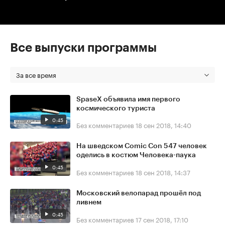
Все выпуски программы
За все время
SpaseX объявила имя первого
космического туриста
0:45
Без комментариев
18 сен 2018, 14:40
На шведском Comic Con 547 человек
оделись в костюм Человека-паука
0:45
Без комментариев
18 сен 2018, 14:37
Московский велопарад прошёл под
ливнем
0:45
Без комментариев
17 сен 2018, 17:10