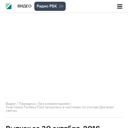
ВИДЕО
Видео
/
Передачи
/
Без комментариев
/
Участники Fantasy Fest прошлись в костюмах по случаю Дня всех
святых