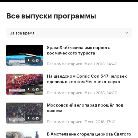
Все выпуски программы
За все время
SpaseX объявила имя первого
космического туриста
0:45
Без комментариев
18 сен 2018, 14:40
На шведском Comic Con 547 человек
оделись в костюм Человека-паука
0:45
Без комментариев
18 сен 2018, 14:37
Московский велопарад прошёл под
ливнем
0:45
Без комментариев
17 сен 2018, 17:10
В Амстелвене сгорела церковь Святого