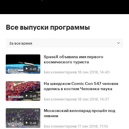
Все выпуски программы
За все время
SpaseX объявила имя первого
космического туриста
0:45
Без комментариев
18 сен 2018, 14:40
На шведском Comic Con 547 человек
оделись в костюм Человека-паука
0:45
Без комментариев
18 сен 2018, 14:37
Московский велопарад прошёл под
ливнем
0:45
Без комментариев
17 сен 2018, 17:10