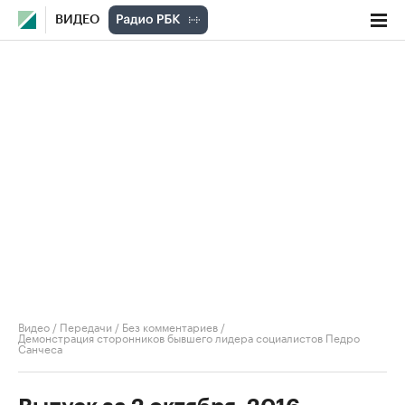
ВИДЕО
Видео
/
Передачи
/
Без комментариев
/
Демонстрация сторонников бывшего лидера социалистов Педро
Санчеса