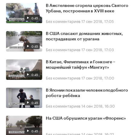
В Амстелвене сгорела церковь Святого
Урбана, построенная в XVIII веке
0:45
Без комментариев
17 сен 2018, 17:05
В США спасают домашних животных,
пострадавших от урагана
0:45
Без комментариев
17 сен 2018, 17:03
В Китае, Филиппинах и Гонконге –
мощнейший тайфун «Мангхут»
0:45
Без комментариев
17 сен 2018, 17:00
В Японии показали человекоподобного
робота-ребёнка
0:45
Без комментариев
14 сен 2018, 16:30
На США обрушился ураган «Флоренс»
0:45
Без комментариев
14 сен 2018, 16:22