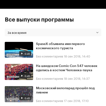
Все выпуски программы
За все время
SpaseX объявила имя первого
космического туриста
0:45
Без комментариев
18 сен 2018, 14:40
На шведском Comic Con 547 человек
оделись в костюм Человека-паука
0:45
Без комментариев
18 сен 2018, 14:37
Московский велопарад прошёл под
ливнем
0:45
Без комментариев
17 сен 2018, 17:10