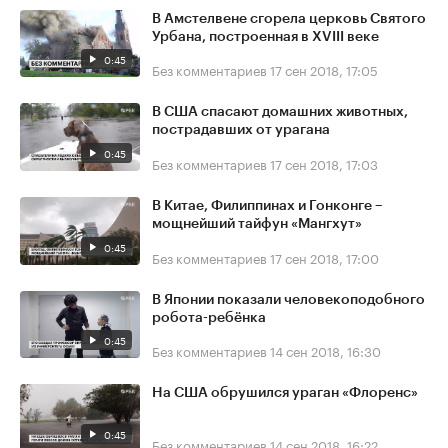
В Амстелвене сгорела церковь Святого
Урбана, построенная в XVIII веке
0:45
Без комментариев
17 сен 2018, 17:05
В США спасают домашних животных,
пострадавших от урагана
0:45
Без комментариев
17 сен 2018, 17:03
В Китае, Филиппинах и Гонконге –
мощнейший тайфун «Мангхут»
0:45
Без комментариев
17 сен 2018, 17:00
В Японии показали человекоподобного
робота-ребёнка
0:45
Без комментариев
14 сен 2018, 16:30
На США обрушился ураган «Флоренс»
0:45
Без комментариев
14 сен 2018, 16:22