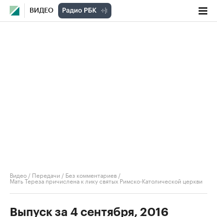
ВИДЕО
Видео
/
Передачи
/
Без комментариев
/
Мать Тереза причислена к лику святых Римско-Католической церкви
Выпуск за 4 сентября, 2016