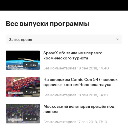
Все выпуски программы
За все время
SpaseX объявила имя первого
космического туриста
0:45
Без комментариев
18 сен 2018, 14:40
На шведском Comic Con 547 человек
оделись в костюм Человека-паука
0:45
Без комментариев
18 сен 2018, 14:37
Московский велопарад прошёл под
ливнем
0:45
Без комментариев
17 сен 2018, 17:10