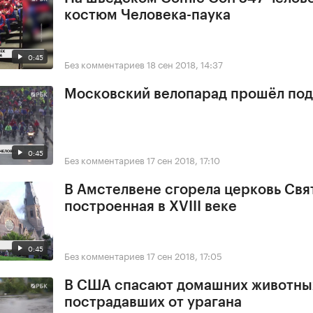
костюм Человека-паука
0:45
Без комментариев
18 сен 2018, 14:37
Московский велопарад прошёл под
0:45
Без комментариев
17 сен 2018, 17:10
В Амстелвене сгорела церковь Свя
построенная в XVIII веке
0:45
Без комментариев
17 сен 2018, 17:05
В США спасают домашних животны
пострадавших от урагана