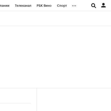
...
пании
Телеканал
РБК Вино
Спорт
ые проекты
Город
Стиль
Крипто
Спецпроекты СПб
логии и медиа
Финансы