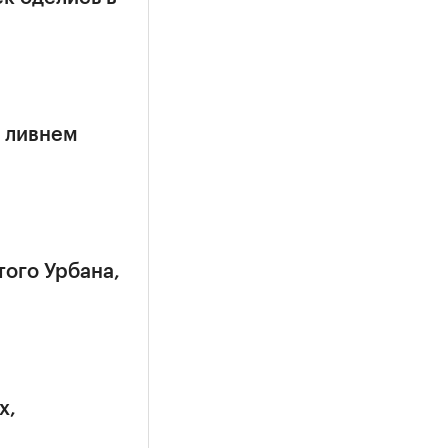
 ливнем
того Урбана,
х,