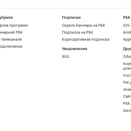
убрики
Подписки
РБК
рхив программ
Скрыть баннеры на РБК
iOS
ечерний РБК
Подписка на РБК
And
 телеканале
Корпоративная подписка
AppG
одключение
Уведомления
Дру
RSS
Обл
Кор
дом
Хос
Рег
Зна
Сайт
РБК
Шко