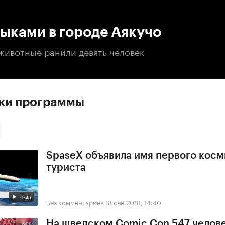
:00
/
00:00
быками в городе Аякучо
животные ранили девять человек
ски программы
SpaseX объявила имя первого косм
туриста
0:45
Без комментариев
18 сен 2018, 14:40
На шведском Comic Con 547 челове