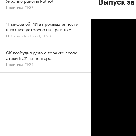
Украине ракеты Patriot
Выпуск за
Политика, 11:32
11 мифов об ИИ в промышленности —
и как все устроено на практике
РБК и Yandex Cloud, 11:28
СК возбудил дело о теракте после
атаки ВСУ на Белгород
Политика, 11:24