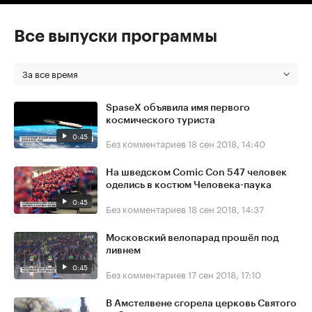
Все выпуски программы
За все время
SpaseX объявила имя первого
космического туриста
0:45
Без комментариев
18 сен 2018, 14:40
На шведском Comic Con 547 человек
оделись в костюм Человека-паука
0:45
Без комментариев
18 сен 2018, 14:37
Московский велопарад прошёл под
ливнем
0:45
Без комментариев
17 сен 2018, 17:10
В Амстелвене сгорела церковь Святого