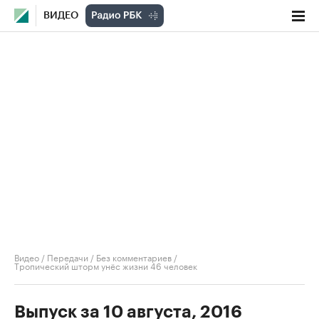
ВИДЕО
Видео
/
Передачи
/
Без комментариев
/
Тропический шторм унёс жизни 46 человек
Выпуск за 10 августа, 2016