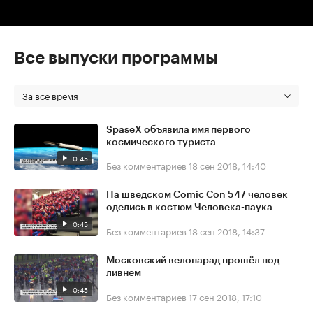
Все выпуски программы
За все время
SpaseX объявила имя первого
космического туриста
0:45
Без комментариев
18 сен 2018, 14:40
На шведском Comic Con 547 человек
оделись в костюм Человека-паука
0:45
Без комментариев
18 сен 2018, 14:37
Московский велопарад прошёл под
ливнем
0:45
Без комментариев
17 сен 2018, 17:10