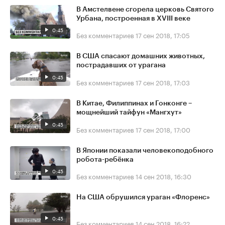
В Амстелвене сгорела церковь Святого
Урбана, построенная в XVIII веке
0:45
Без комментариев
17 сен 2018, 17:05
В США спасают домашних животных,
пострадавших от урагана
0:45
Без комментариев
17 сен 2018, 17:03
В Китае, Филиппинах и Гонконге –
мощнейший тайфун «Мангхут»
0:45
Без комментариев
17 сен 2018, 17:00
В Японии показали человекоподобного
робота-ребёнка
0:45
Без комментариев
14 сен 2018, 16:30
На США обрушился ураган «Флоренс»
0:45
Без комментариев
14 сен 2018, 16:22