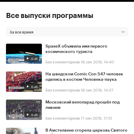
Все выпуски программы
За все время
SpaseX объявила имя первого
космического туриста
0:45
Без комментариев
18 сен 2018, 14:40
На шведском Comic Con 547 человек
оделись в костюм Человека-паука
0:45
Без комментариев
18 сен 2018, 14:37
Московский велопарад прошёл под
ливнем
0:45
Без комментариев
17 сен 2018, 17:10
В Амстелвене сгорела церковь Святого