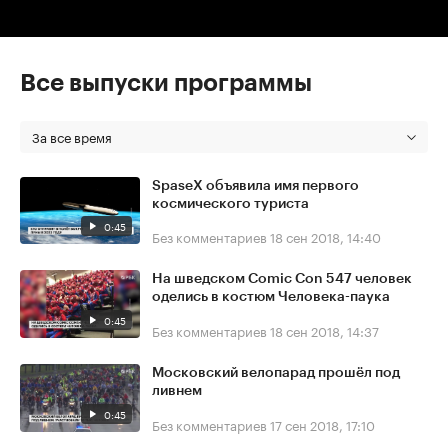
Все выпуски программы
За все время
SpaseX объявила имя первого
космического туриста
0:45
Без комментариев
18 сен 2018, 14:40
На шведском Comic Con 547 человек
оделись в костюм Человека-паука
0:45
Без комментариев
18 сен 2018, 14:37
Московский велопарад прошёл под
ливнем
0:45
Без комментариев
17 сен 2018, 17:10