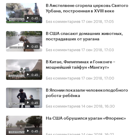
В Амстелвене сгорела церковь Святого
Урбана, построенная в XVIII веке
0:45
Без комментариев
17 сен 2018, 17:05
В США спасают домашних животных,
пострадавших от урагана
0:45
Без комментариев
17 сен 2018, 17:03
В Китае, Филиппинах и Гонконге –
мощнейший тайфун «Мангхут»
0:45
Без комментариев
17 сен 2018, 17:00
В Японии показали человекоподобного
робота-ребёнка
0:45
Без комментариев
14 сен 2018, 16:30
На США обрушился ураган «Флоренс»
0:45
Без комментариев
14 сен 2018, 16:22