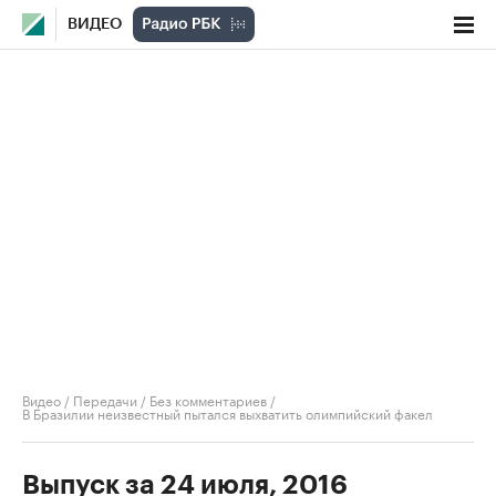
ВИДЕО
Видео
/
Передачи
/
Без комментариев
/
В Бразилии неизвестный пытался выхватить олимпийский факел
Выпуск за 24 июля, 2016