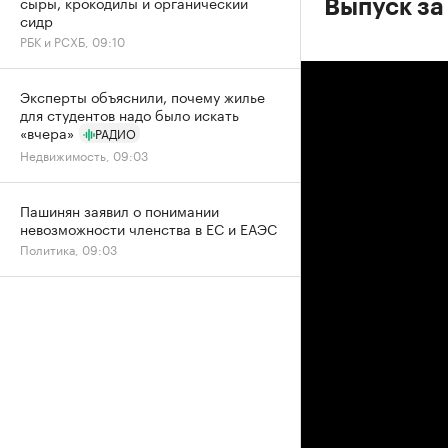
сыры, крокодилы и органический
Выпуск за
сидр
РБК и РСХБ, 09:10
Эксперты объяснили, почему жилье
для студентов надо было искать
«вчера»
РАДИО
Недвижимость, 09:03
Пашинян заявил о понимании
невозможности членства в ЕС и ЕАЭС
Политика, 09:03