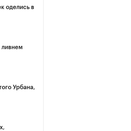
к оделись в
 ливнем
того Урбана,
х,