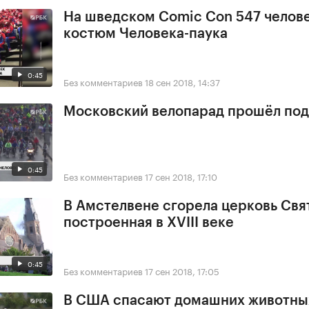
На шведском Comic Con 547 челове
костюм Человека-паука
0:45
Без комментариев
18 сен 2018, 14:37
Московский велопарад прошёл под
0:45
Без комментариев
17 сен 2018, 17:10
В Амстелвене сгорела церковь Свя
построенная в XVIII веке
0:45
Без комментариев
17 сен 2018, 17:05
В США спасают домашних животны