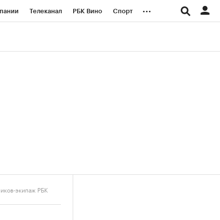
...
пании
Телеканал
РБК Вино
Спорт
ые проекты
Город
Стиль
Крипто
Спецпроекты СПб
логии и медиа
Финансы
ников-экипаж РБК