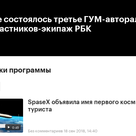
:00
/
00:00
 состоялось третье ГУМ-автора
частников-экипаж РБК
ски программы
SpaseX объявила имя первого косм
туриста
0:45
Без комментариев
18 сен 2018, 14:40