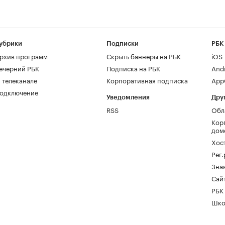
убрики
Подписки
РБК
рхив программ
Скрыть баннеры на РБК
iOS
ечерний РБК
Подписка на РБК
And
 телеканале
Корпоративная подписка
AppG
одключение
Уведомления
Дру
RSS
Обл
Кор
дом
Хос
Рег
Зна
Сайт
РБК
Шко