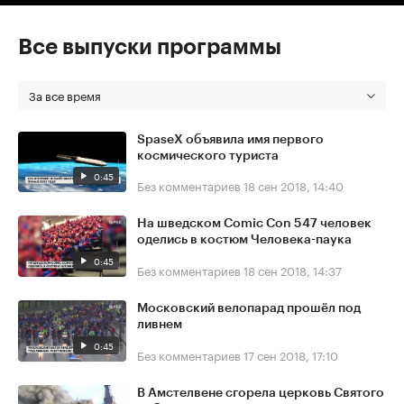
Все выпуски программы
За все время
SpaseX объявила имя первого
космического туриста
0:45
Без комментариев
18 сен 2018, 14:40
На шведском Comic Con 547 человек
оделись в костюм Человека-паука
0:45
Без комментариев
18 сен 2018, 14:37
Московский велопарад прошёл под
ливнем
0:45
Без комментариев
17 сен 2018, 17:10
В Амстелвене сгорела церковь Святого