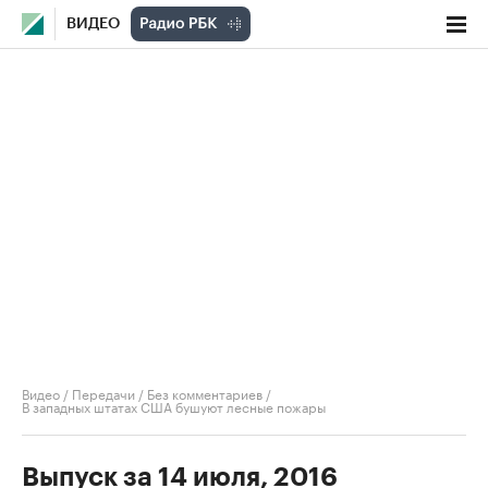
ВИДЕО
Видео
/
Передачи
/
Без комментариев
/
В западных штатах США бушуют лесные пожары
Выпуск за 14 июля, 2016