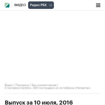
ВИДЕО
Видео
/
Передачи
/
Без комментариев
/
3 человека погибли, 300 пострадали из-за тайфуна «Непартак»
Выпуск за 10 июля, 2016