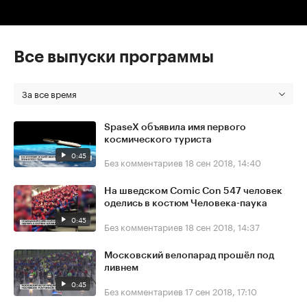
Все выпуски программы
За все время
SpaseX объявила имя первого
космического туриста
0:45
Без комментариев
18 сен 2018, 14:40
На шведском Comic Con 547 человек
оделись в костюм Человека-паука
0:45
Без комментариев
18 сен 2018, 14:37
Московский велопарад прошёл под
ливнем
0:45
Без комментариев
17 сен 2018, 17:10