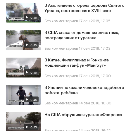
В Амстелвене сгорела церковь Святого
Урбана, построенная в XVIII веке
0:45
Без комментариев
17 сен 2018, 17:05
В США спасают домашних животных,
пострадавших от урагана
0:45
Без комментариев
17 сен 2018, 17:03
В Китае, Филиппинах и Гонконге –
мощнейший тайфун «Мангхут»
0:45
Без комментариев
17 сен 2018, 17:00
В Японии показали человекоподобного
робота-ребёнка
0:45
Без комментариев
14 сен 2018, 16:30
На США обрушился ураган «Флоренс»
0:45
Без комментариев
14 сен 2018, 16:22