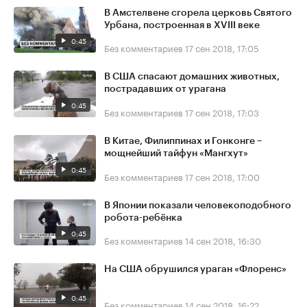
В Амстелвене сгорела церковь Святого
Урбана, построенная в XVIII веке
0:45
Без комментариев
17 сен 2018, 17:05
В США спасают домашних животных,
пострадавших от урагана
0:45
Без комментариев
17 сен 2018, 17:03
В Китае, Филиппинах и Гонконге –
мощнейший тайфун «Мангхут»
0:45
Без комментариев
17 сен 2018, 17:00
В Японии показали человекоподобного
робота-ребёнка
0:45
Без комментариев
14 сен 2018, 16:30
На США обрушился ураган «Флоренс»
0:45
Без комментариев
14 сен 2018, 16:22