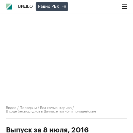
ВИДЕО
Видео
/
Передачи
/
Без комментариев
/
В ходе беспорядков в Далласе погибли полицейские
Выпуск за 8 июля, 2016