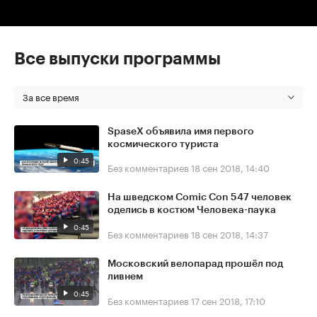
Все выпуски программы
За все время
SpaseX объявила имя первого
космического туриста
0:45
Без комментариев
18 сен 2018, 14:40
На шведском Comic Con 547 человек
оделись в костюм Человека-паука
0:45
Без комментариев
18 сен 2018, 14:37
Московский велопарад прошёл под
ливнем
0:45
Без комментариев
17 сен 2018, 17:10