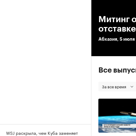
00
Митинг о
отставке
Абхазия, 5 июля
Все выпу
За все время
WSJ раскрыла, чем Куба заменяет