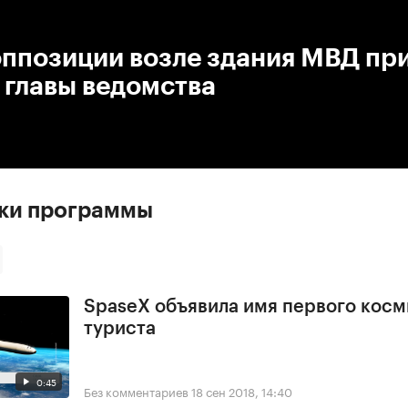
:00
/
00:00
ппозиции возле здания МВД при
 главы ведомства
ски программы
SpaseX объявила имя первого косм
туриста
0:45
Без комментариев
18 сен 2018, 14:40