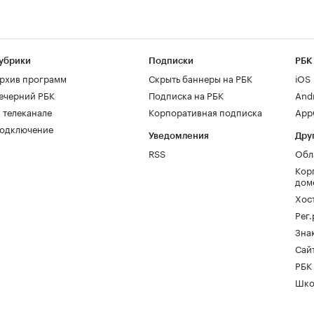
убрики
Подписки
РБК
рхив программ
Скрыть баннеры на РБК
iOS
ечерний РБК
Подписка на РБК
And
 телеканале
Корпоративная подписка
AppG
одключение
Уведомления
Дру
RSS
Обл
Кор
дом
Хос
Рег
Зна
Сайт
РБК
Шко