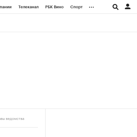
...
пании
Телеканал
РБК Вино
Спорт
ые проекты
Город
Стиль
Крипто
Спецпроекты СПб
логии и медиа
Финансы
авы ведомства