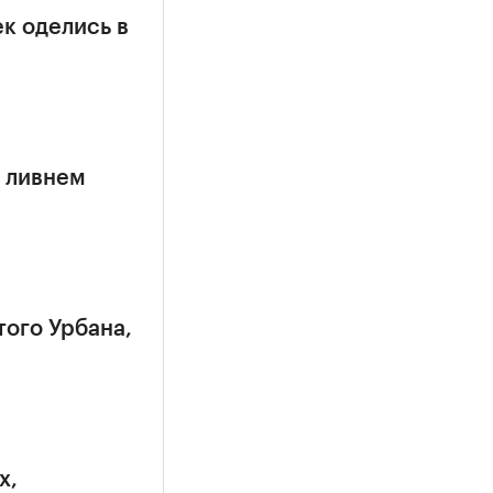
к оделись в
 ливнем
того Урбана,
х,