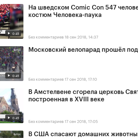
На шведском Comic Con 547 челове
костюм Человека-паука
0:45
Без комментариев
18 сен 2018, 14:37
Московский велопарад прошёл под
0:45
Без комментариев
17 сен 2018, 17:10
В Амстелвене сгорела церковь Свя
построенная в XVIII веке
0:45
Без комментариев
17 сен 2018, 17:05
В США спасают домашних животны