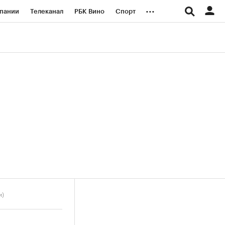
...
пании
Телеканал
РБК Вино
Спорт
ые проекты
Город
Стиль
Крипто
Спецпроекты СПб
логии и медиа
Финансы
и)