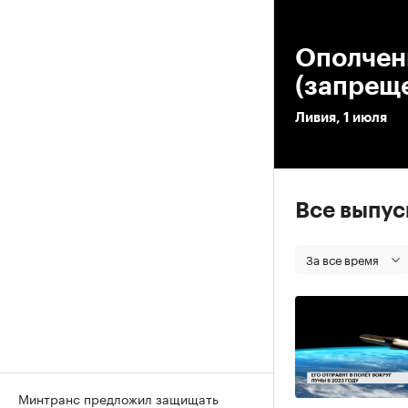
00
Ополченц
(запреще
Ливия, 1 июля
Все выпу
За все время
Минтранс предложил защищать