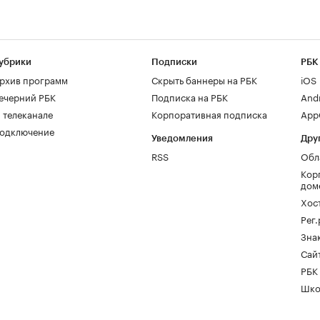
убрики
Подписки
РБК
рхив программ
Скрыть баннеры на РБК
iOS
ечерний РБК
Подписка на РБК
And
 телеканале
Корпоративная подписка
AppG
одключение
Уведомления
Дру
RSS
Обл
Кор
дом
Хос
Рег
Зна
Сайт
РБК
Шко