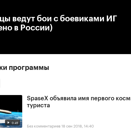
:00
/
00:00
ы ведут бои с боевиками ИГ
но в России)
ски программы
SpaseX объявила имя первого косм
туриста
0:45
Без комментариев
18 сен 2018, 14:40