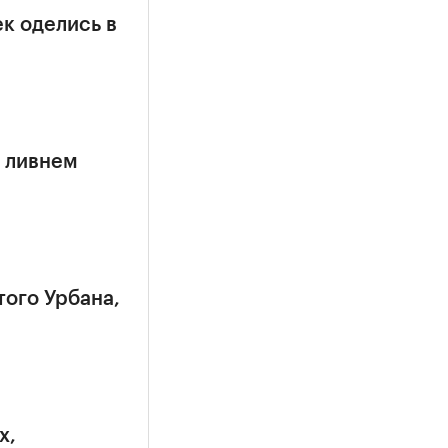
к оделись в
 ливнем
того Урбана,
х,