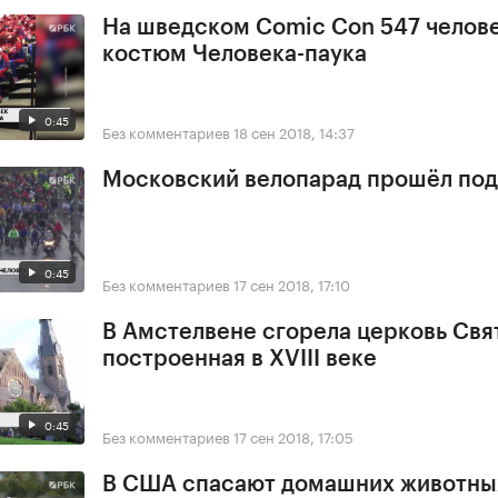
На шведском Comic Con 547 челове
костюм Человека-паука
0:45
Без комментариев
18 сен 2018, 14:37
Московский велопарад прошёл под
0:45
Без комментариев
17 сен 2018, 17:10
В Амстелвене сгорела церковь Свя
построенная в XVIII веке
0:45
Без комментариев
17 сен 2018, 17:05
В США спасают домашних животны