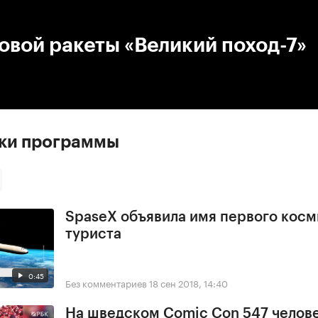
:00
/
00:00
овой ракеты «Великий поход-7»
ски программы
SpaseX объявила имя первого косм
туриста
0:45
Без комментариев
18 сен 2018, 14:40
На шведском Comic Con 547 челове