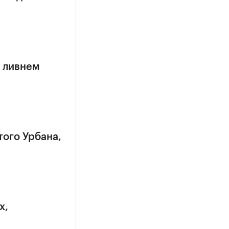
 ливнем
того Урбана,
х,