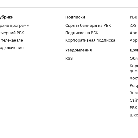
убрики
Подписки
РБК
рхив программ
Скрыть баннеры на РБК
iOS
ечерний РБК
Подписка на РБК
And
 телеканале
Корпоративная подписка
AppG
одключение
Уведомления
Дру
RSS
Обл
Кор
дом
Хос
Рег
Зна
Сайт
РБК
Шко