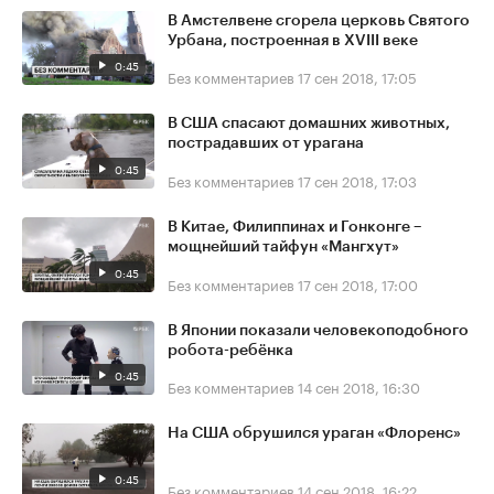
В Амстелвене сгорела церковь Святого
Урбана, построенная в XVIII веке
0:45
Без комментариев
17 сен 2018, 17:05
В США спасают домашних животных,
пострадавших от урагана
0:45
Без комментариев
17 сен 2018, 17:03
В Китае, Филиппинах и Гонконге –
мощнейший тайфун «Мангхут»
0:45
Без комментариев
17 сен 2018, 17:00
В Японии показали человекоподобного
робота-ребёнка
0:45
Без комментариев
14 сен 2018, 16:30
На США обрушился ураган «Флоренс»
0:45
Без комментариев
14 сен 2018, 16:22