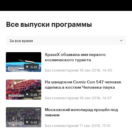
Все выпуски программы
За все время
SpaseX объявила имя первого
космического туриста
0:45
Без комментариев
18 сен 2018, 14:40
На шведском Comic Con 547 человек
оделись в костюм Человека-паука
0:45
Без комментариев
18 сен 2018, 14:37
Московский велопарад прошёл под
ливнем
0:45
Без комментариев
17 сен 2018, 17:10