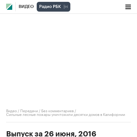
ВИДЕО
Видео
/
Передачи
/
Без комментариев
/
Сильные лесные пожары уничтожили десятки домов в Калифорнии
Выпуск за 26 июня, 2016