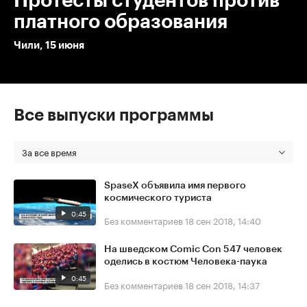
Протесты студентов против
платного образования
Чили, 15 июня
Все выпуски программы
За все время
SpaseX объявила имя первого
космического туриста
0:45
Без комментариев
18 сен 2018, 14:40
На шведском Comic Con 547 человек
оделись в костюм Человека-паука
0:45
Без комментариев
18 сен 2018, 14:37