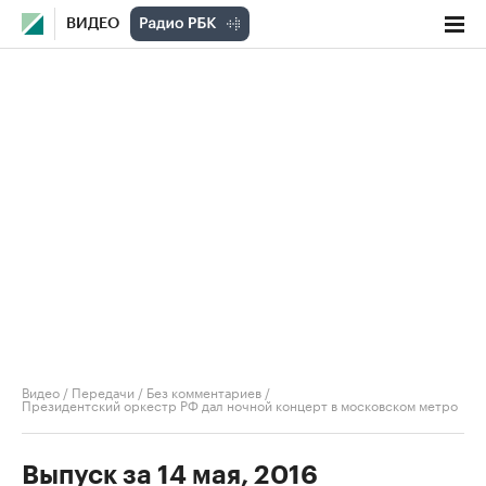
ВИДЕО
Видео
/
Передачи
/
Без комментариев
/
Президентский оркестр РФ дал ночной концерт в московском метро
Выпуск за 14 мая, 2016