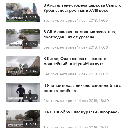
В Амстелвене сгорела церковь Святого
Урбана, построенная в XVIII веке
0:45
Без комментариев
17 сен 2018, 17:05
В США спасают домашних животных,
пострадавших от урагана
0:45
Без комментариев
17 сен 2018, 17:03
В Китае, Филиппинах и Гонконге –
мощнейший тайфун «Мангхут»
0:45
Без комментариев
17 сен 2018, 17:00
В Японии показали человекоподобного
робота-ребёнка
0:45
Без комментариев
14 сен 2018, 16:30
На США обрушился ураган «Флоренс»
0:45
Без комментариев
14 сен 2018, 16:22