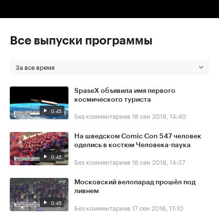
Все выпуски программы
За все время
SpaseX объявила имя первого
космического туриста
0:45
Без комментариев
18 сен 2018, 14:40
На шведском Comic Con 547 человек
оделись в костюм Человека-паука
0:45
Без комментариев
18 сен 2018, 14:37
Московский велопарад прошёл под
ливнем
0:45
Без комментариев
17 сен 2018, 17:10