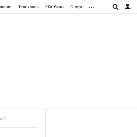
...
пании
Телеканал
РБК Вино
Спорт
ые проекты
Город
Стиль
Крипто
Спецпроекты СПб
логии и медиа
Финансы
кой