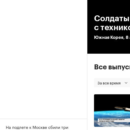
00
Солдаты
с техник
Южная Корея, 8
Все выпу
За все время
На подлете к Москве сбили три