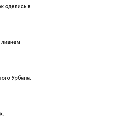
к оделись в
 ливнем
того Урбана,
х,