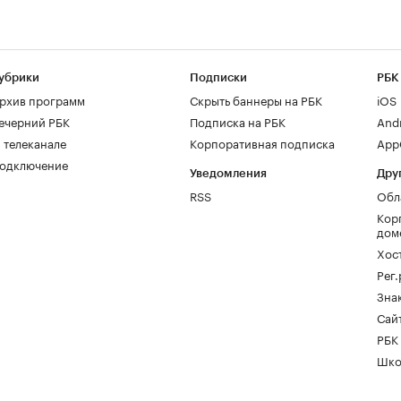
убрики
Подписки
РБК
рхив программ
Скрыть баннеры на РБК
iOS
ечерний РБК
Подписка на РБК
And
 телеканале
Корпоративная подписка
AppG
одключение
Уведомления
Дру
RSS
Обл
Кор
дом
Хос
Рег
Зна
Сайт
РБК
Шко