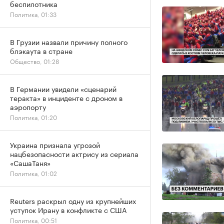
беспилотника
Политика, 01:33
В Грузии назвали причину полного
блэкаута в стране
Общество, 01:28
В Германии увидели «сценарий
теракта» в инциденте с дроном в
аэропорту
Политика, 01:20
Украина признала угрозой
нацбезопасности актрису из сериала
«СашаТаня»
Политика, 01:02
Reuters раскрыл одну из крупнейших
уступок Ирану в конфликте с США
Политика, 00:51