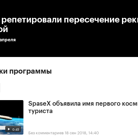
:00
/
00:00
 репетировали пересечение рек
ой
 апреля
ски программы
SpaseX объявила имя первого косм
туриста
0:45
Без комментариев
18 сен 2018, 14:40