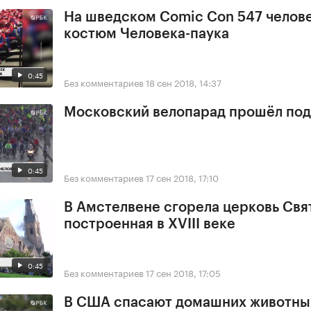
На шведском Comic Con 547 челове
костюм Человека-паука
0:45
Без комментариев
18 сен 2018, 14:37
Московский велопарад прошёл под
0:45
Без комментариев
17 сен 2018, 17:10
В Амстелвене сгорела церковь Свя
построенная в XVIII веке
0:45
Без комментариев
17 сен 2018, 17:05
В США спасают домашних животны