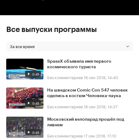
Все выпуски программы
За все время
SpaseX объявила имя первого
космического туриста
0:45
Без комментариев
18 сен 2018, 14:40
На шведском Comic Con 547 человек
оделись в костюм Человека-паука
0:45
Без комментариев
18 сен 2018, 14:37
Московский велопарад прошёл под
ливнем
0:45
Без комментариев
17 сен 2018, 17:10