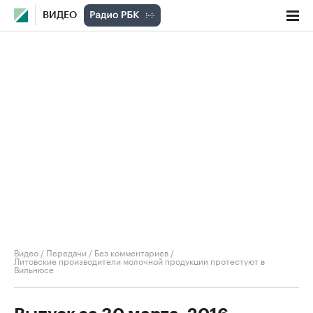
ВИДЕО
Видео
/
Передачи
/
Без комментариев
/
Литовские производители молочной продукции протестуют в
Вильнюсе