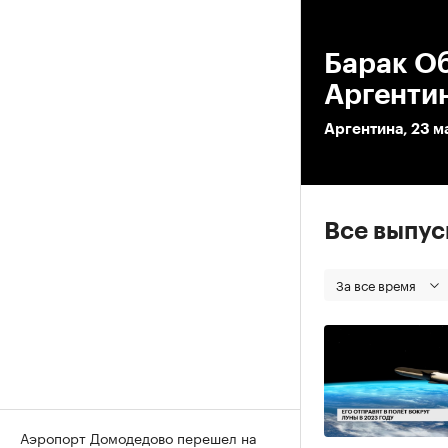
00
Барак Об
Аргенти
Аргентина, 23 м
Все выпу
За все время
Аэропорт Домодедово перешел на