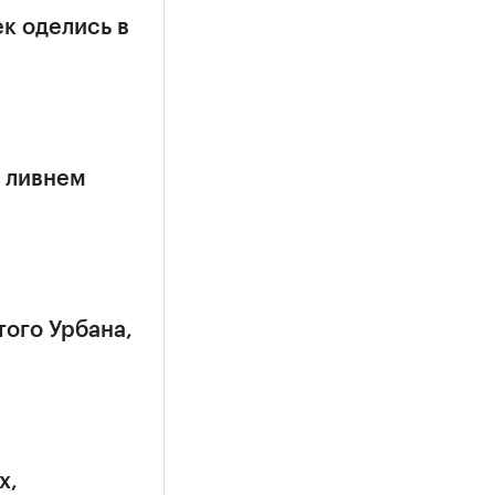
к оделись в
 ливнем
того Урбана,
х,