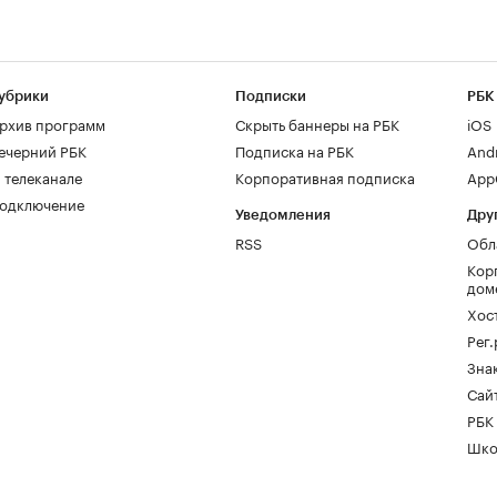
убрики
Подписки
РБК
рхив программ
Скрыть баннеры на РБК
iOS
ечерний РБК
Подписка на РБК
And
 телеканале
Корпоративная подписка
AppG
одключение
Уведомления
Дру
RSS
Обл
Кор
дом
Хос
Рег
Зна
Сайт
РБК
Шко