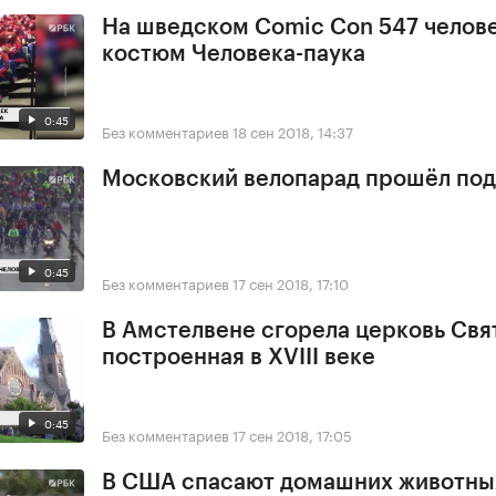
На шведском Comic Con 547 челове
костюм Человека-паука
0:45
Без комментариев
18 сен 2018, 14:37
Московский велопарад прошёл под
0:45
Без комментариев
17 сен 2018, 17:10
В Амстелвене сгорела церковь Свя
построенная в XVIII веке
0:45
Без комментариев
17 сен 2018, 17:05
В США спасают домашних животны