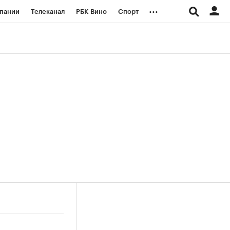
...
пании
Телеканал
РБК Вино
Спорт
ые проекты
Город
Стиль
Крипто
Спецпроекты СПб
логии и медиа
Финансы