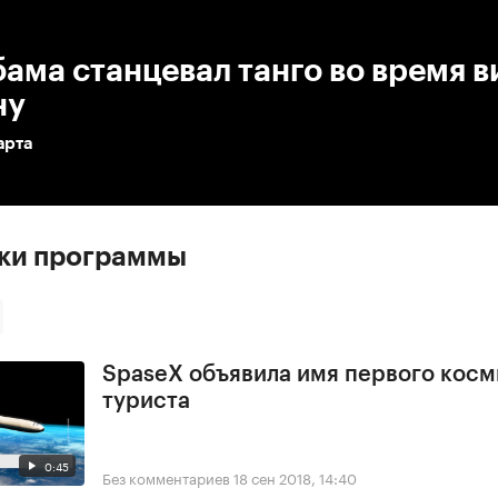
:00
/
00:00
ама станцевал танго во время в
ну
арта
ски программы
SpaseX объявила имя первого косм
туриста
0:45
Без комментариев
18 сен 2018, 14:40