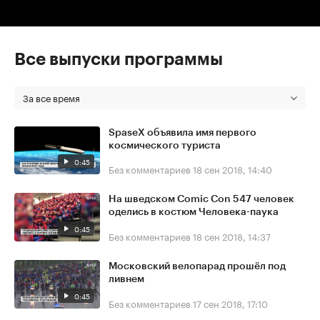
Все выпуски программы
За все время
SpaseX объявила имя первого
космического туриста
0:45
Без комментариев
18 сен 2018, 14:40
На шведском Comic Con 547 человек
оделись в костюм Человека-паука
0:45
Без комментариев
18 сен 2018, 14:37
Московский велопарад прошёл под
ливнем
0:45
Без комментариев
17 сен 2018, 17:10