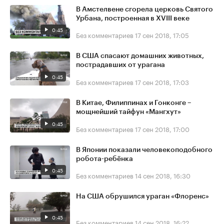
В Амстелвене сгорела церковь Святого
Урбана, построенная в XVIII веке
0:45
Без комментариев
17 сен 2018, 17:05
В США спасают домашних животных,
пострадавших от урагана
0:45
Без комментариев
17 сен 2018, 17:03
В Китае, Филиппинах и Гонконге –
мощнейший тайфун «Мангхут»
0:45
Без комментариев
17 сен 2018, 17:00
В Японии показали человекоподобного
робота-ребёнка
0:45
Без комментариев
14 сен 2018, 16:30
На США обрушился ураган «Флоренс»
0:45
Без комментариев
14 сен 2018, 16:22