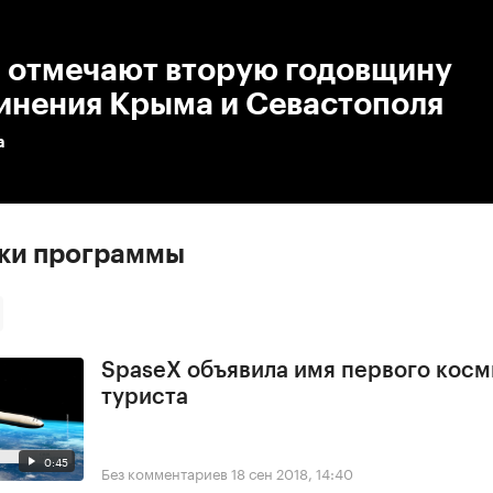
:00
/
00:00
и отмечают вторую годовщину
инения Крыма и Севастополя
а
ски программы
SpaseX объявила имя первого косм
туриста
0:45
Без комментариев
18 сен 2018, 14:40