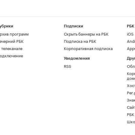
убрики
Подписки
РБК
рхив программ
Скрыть баннеры на РБК
iOS
ечерний РБК
Подписка на РБК
And
 телеканале
Корпоративная подписка
AppG
одключение
Уведомления
Дру
RSS
Обл
Кор
дом
Хос
Рег
Зна
Сайт
РБК
Шко