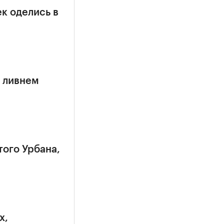
к оделись в
 ливнем
того Урбана,
х,