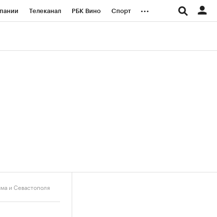
...
пании
Телеканал
РБК Вино
Спорт
ые проекты
Город
Стиль
Крипто
Спецпроекты СПб
логии и медиа
Финансы
ма и Севастополя