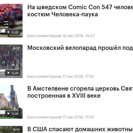
На шведском Comic Con 547 челове
костюм Человека-паука
0:45
Без комментариев
18 сен 2018, 14:37
Московский велопарад прошёл под
0:45
Без комментариев
17 сен 2018, 17:10
В Амстелвене сгорела церковь Свя
построенная в XVIII веке
0:45
Без комментариев
17 сен 2018, 17:05
В США спасают домашних животны