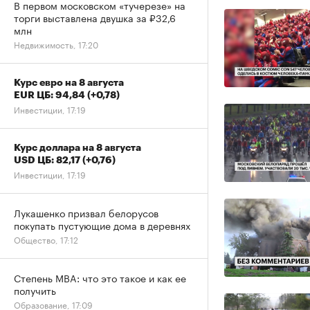
В первом московском «тучерезе» на
торги выставлена двушка за ₽32,6
млн
Недвижимость, 17:20
Курс евро на 8 августа
EUR ЦБ: 94,84
(+0,78)
Инвестиции, 17:19
Курс доллара на 8 августа
USD ЦБ: 82,17
(+0,76)
Инвестиции, 17:19
Лукашенко призвал белорусов
покупать пустующие дома в деревнях
Общество, 17:12
Степень MBA: что это такое и как ее
получить
Образование, 17:09