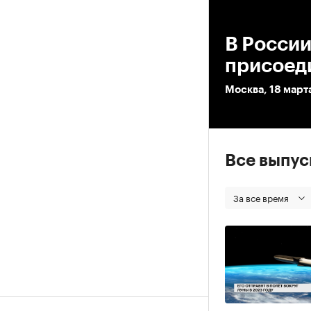
00
В Росси
присоед
Москва, 18 март
Все выпу
За все время