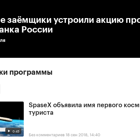
:00
/
00:00
е заёмщики устроили акцию про
анка России
аля
ски программы
SpaseX объявила имя первого косм
туриста
0:45
Без комментариев
18 сен 2018, 14:40