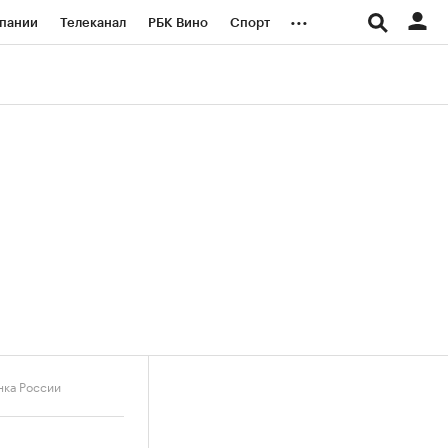
...
пании
Телеканал
РБК Вино
Спорт
ые проекты
Город
Стиль
Крипто
Спецпроекты СПб
логии и медиа
Финансы
нка России