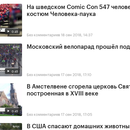
На шведском Comic Con 547 челове
костюм Человека-паука
0:45
Без комментариев
18 сен 2018, 14:37
Московский велопарад прошёл под
0:45
Без комментариев
17 сен 2018, 17:10
В Амстелвене сгорела церковь Свя
построенная в XVIII веке
0:45
Без комментариев
17 сен 2018, 17:05
В США спасают домашних животны