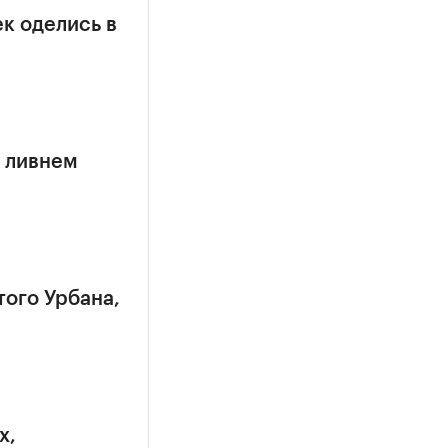
к оделись в
 ливнем
того Урбана,
х,