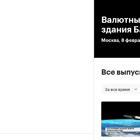
00
Валютны
здания Б
Москва, 8 февр
Все выпу
За все время