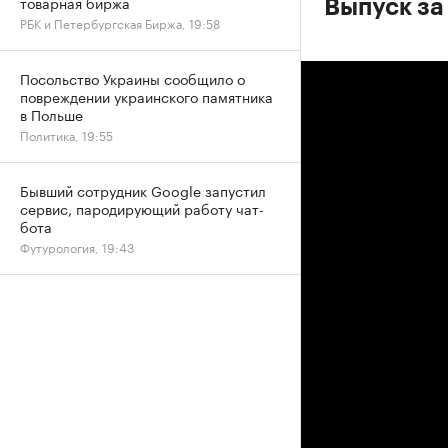
товарная биржа
Выпуск за
РБК и Петербургская Биржа, 19:58
Посольство Украины сообщило о
повреждении украинского памятника
в Польше
Политика, 19:55
Бывший сотрудник Google запустил
сервис, пародирующий работу чат-
бота
Футурология, 19:43