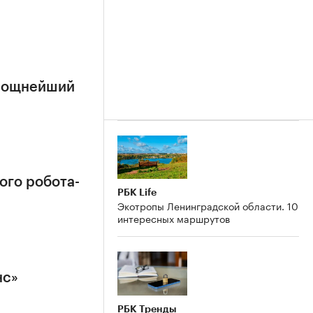
 мощнейший
ого робота-
РБК Life
Экотропы Ленинградской области. 10
интересных маршрутов
нс»
РБК Тренды