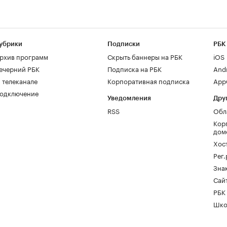
убрики
Подписки
РБК
рхив программ
Скрыть баннеры на РБК
iOS
ечерний РБК
Подписка на РБК
And
 телеканале
Корпоративная подписка
AppG
одключение
Уведомления
Дру
RSS
Обл
Кор
дом
Хос
Рег
Зна
Сайт
РБК
Шко